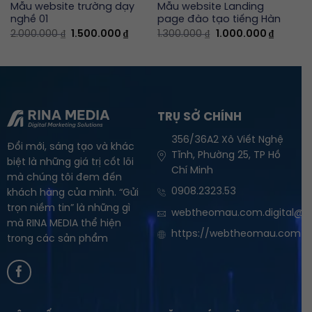
Mẫu website trường dạy
Mẫu website Landing
nghề 01
page đào tạo tiếng Hàn
ent
Original
Current
Original
Current
2.000.000
₫
1.500.000
₫
1.300.000
₫
1.000.000
₫
e
price
price
price
price
was:
is:
was:
is:
0.000 ₫.
2.000.000 ₫.
1.500.000 ₫.
1.300.000 ₫.
1.000.00
TRỤ SỞ CHÍNH
356/36A2 Xô Viết Nghệ
Đổi mới, sáng tạo và khác
Tĩnh, Phường 25, TP Hồ
biệt là những giá trị cốt lõi
Chí Minh
mà chúng tôi đem đến
0908.2323.53
khách hàng của mình. “Gửi
trọn niềm tin” là những gì
webtheomau.com.digital@g
mà RINA MEDIA thể hiện
https://webtheomau.com
trong các sản phẩm