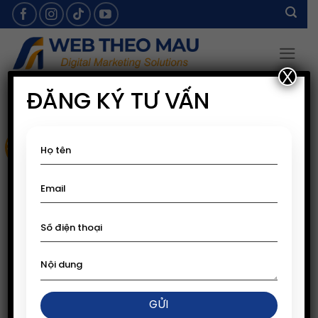
Skip
to
content
X
ĐĂNG KÝ TƯ VẤN
Sale!