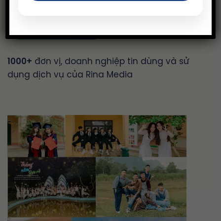
LIÊN HỆ TƯ VẤN
1000+
đơn vị, doanh nghiệp tin dùng và sử
dụng dịch vụ của Rina Media