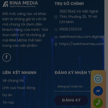
TRỤ SỞ CHÍNH
356/36A2 Xô Viết Nghệ
Đổi mới, sáng tạo và khác
Tĩnh, Phường 25, TP Hồ
biệt là những giá trị cốt lõi
Chí Minh
mà chúng tôi đem đến
0908.2323.53
khách hàng của mình. “Gửi
trọn niềm tin” là những gì
webtheomau.com.digital@g
mà RINA MEDIA thể hiện
https://webtheomau.com
trong các sản phẩm
LIÊN KẾT NHANH
ĐĂNG KÝ NHẬN TIN
Về chúng tôi
Lĩnh vực hoạt động
Dự án
Tin tức