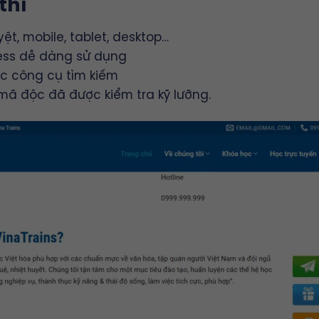
thi
yệt, mobile, tablet, desktop…
ess dễ dàng sử dụng
ác công cụ tìm kiếm
mã độc đã được kiểm tra kỹ lưỡng.