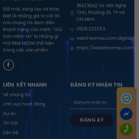
356/36A2 Xô Viết Nghệ
Đổi mới, sáng tạo và khác
Tĩnh, Phường 25, TP Hồ
biệt là những giá trị cốt lõi
Chí Minh
mà chúng tôi đem đến
0908.2323.53
khách hàng của mình. “Gửi
trọn niềm tin” là những gì
webtheomau.com.digital@g
mà RINA MEDIA thể hiện
https://webtheomau.com
trong các sản phẩm
LIÊN KẾT NHANH
ĐĂNG KÝ NHẬN TIN
Về chúng tôi
Lĩnh vực hoạt động
Dự án
Tin tức
Liên hệ