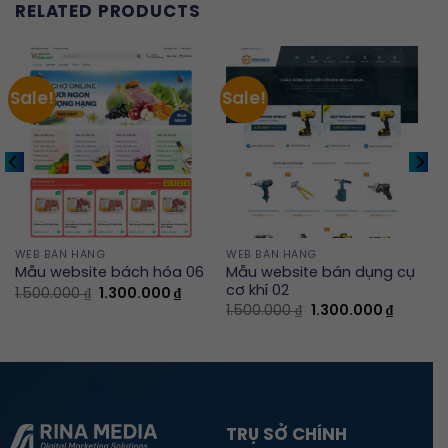
RELATED PRODUCTS
Sale!
Sale!
WEB BÁN HÀNG
WEB BÁN HÀNG
Mẫu website bán dụng cụ
Mẫu website bách hóa 06
cơ khí 02
Original
Current
1.500.000
₫
1.300.000
₫
price
price
ent
Original
Current
1.500.000
₫
1.300.000
₫
was:
is:
e
price
price
1.500.000 ₫.
1.300.000 ₫.
was:
is:
0.000 ₫.
1.500.000 ₫.
1.300.00
TRỤ SỞ CHÍNH