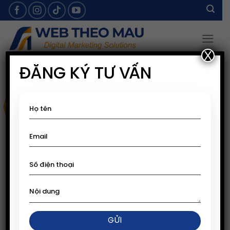
Skip
to
content
X
ĐĂNG KÝ TƯ VẤN
Sale!