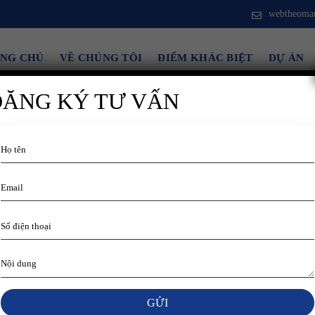
webtheomau
NG CHỦ
VỀ CHÚNG TÔI
ĐIỂM KHÁC BIỆT
DỰ ÁN
ĐĂNG KÝ TƯ VẤN
 cho doanh nghiệp của bạn 🚀
chính là yếu tố quan trọng giúp doanh nghiệp tạo dựng
ng chỉ là “bộ mặt” online mà còn là nơi khách hàng tìm
 lựa chọn mẫu website phù hợp mang lại nhiều lợi ích như:
.