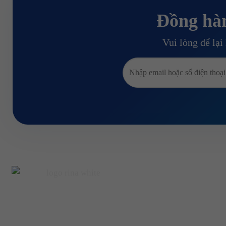
Đồng hà
Vui lòng để lạ
TRỤ SỞ 
356/36A2 Xô 
Đổi mới, sáng tạo và khác biệt là những giá trị cốt lõi
Chí Minh
mà chúng tôi đem đến khách hàng của mình. “Gửi
trọn niềm tin” là những gì mà RINA MEDIA thể hiện
0908.2323.53