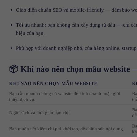
Giao diện chuẩn SEO và mobile-friendly — đảm bảo websi
Tối ưu nhanh: bạn không cần xây dựng từ đầu — chỉ cầ
hiệu của bạn.
Phù hợp với doanh nghiệp nhỏ, cửa hàng online, startup 
📦 Khi nào nên chọn
mẫu website
—
KHI NÀO NÊN CHỌN MẪU WEBSITE
K
Bạn cần nhanh chóng có website để kinh doanh hoặc giới
Bạ
thiệu dịch vụ.
th
Bạ
Ngân sách và thời gian hạn chế.
dễ
Bạ
Bạn muốn tiết kiệm chi phí khởi tạo, dễ chỉnh sửa nội dung.
kh