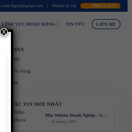
.com.digital@gmail.com
Hotline tư vấn
0908.23.23.53
LĨNH VỰC HOẠT ĐỘNG
TIN TỨC
LIÊN HỆ
X
MEDIA
Tin tức
Tuyển dụng
Dự án
CÁC TIN MỚI NHẤT
Mẫu Website Doanh Nghiệp – Giải
26 January, 2026
Pháp Xây Dựng Hình Ảnh
Chuyên Nghiệp Online