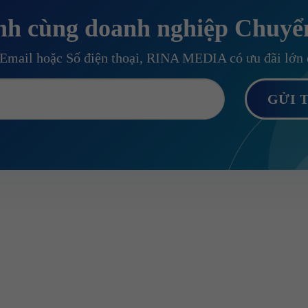
nh cùng doanh nghiệp Chuyể
i Email hoặc Số điện thoại, RINA MEDIA có ưu đãi lớn 
CHÍNH
LIÊN KẾT NHANH
Viết Nghệ Tĩnh, Phường 25, TP Hồ
Về chúng tôi
Lĩnh vực hoạt động
Dự án