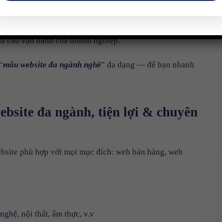
ựng website từ đầu.
hu cầu vận hành của doanh nghiệp.
“
mẫu website đa ngành nghề
” đa dạng — để bạn nhanh
ite đa ngành, tiện lợi & chuyên
ebsite phù hợp với mọi mục đích: web bán hàng, web
hệ, nội thất, ẩm thực, v.v