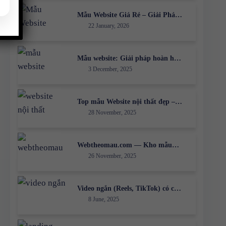
Mẫu Website Giá Rẻ – Giải Pháp
22 January, 2026
Xây Dựng Website Hiệu Quả Cho
Doanh Nghiệp
Mẫu website: Giải pháp hoàn hảo
3 December, 2025
cho doanh nghiệp của bạn 🚀
Top mẫu Website nội thất đẹp –
28 November, 2025
Giải pháp giúp doanh nghiệp thu
hút khách hàng từ ấn tượng đầu
tiên
Webtheomau.com — Kho mẫu
26 November, 2025
website chuyên nghiệp cho mọi
nhu cầu
Video ngắn (Reels, TikTok) có còn
8 June, 2025
hiệu quả trong năm 2025?