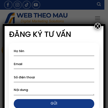
Skip
to
content
X
ĐĂNG KÝ TƯ VẤN
Sale!