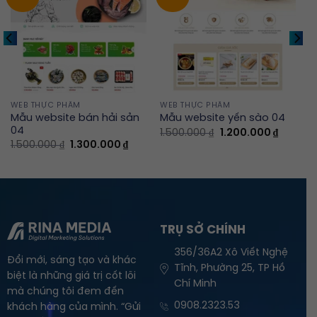
WEB THỰC PHẨM
WEB THỰC PHẨM
Mẫu website bán hải sản
Mẫu website yến sào 04
04
Original
Current
1.500.000
₫
1.200.000
₫
price
price
ent
Original
Current
1.500.000
₫
1.300.000
₫
was:
is:
e
price
price
1.500.000 ₫.
1.200.00
was:
is:
0.000 ₫.
1.500.000 ₫.
1.300.000 ₫.
TRỤ SỞ CHÍNH
356/36A2 Xô Viết Nghệ
Đổi mới, sáng tạo và khác
Tĩnh, Phường 25, TP Hồ
biệt là những giá trị cốt lõi
Chí Minh
mà chúng tôi đem đến
0908.2323.53
khách hàng của mình. “Gửi