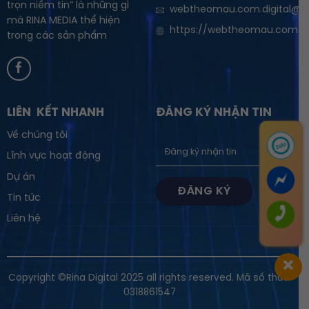
trọn niềm tin” là những gì
webtheomau.com.digital@g
mà RINA MEDIA thể hiện
https://webtheomau.com
trong các sản phẩm
LIÊN KẾT NHANH
ĐĂNG KÝ NHẬN TIN
Về chúng tôi
Lĩnh vực hoạt động
Dự án
Tin tức
Liên hệ
Copyright ©Rina Digital 2025 all rights reserved. Mã số thuế:
0318861547