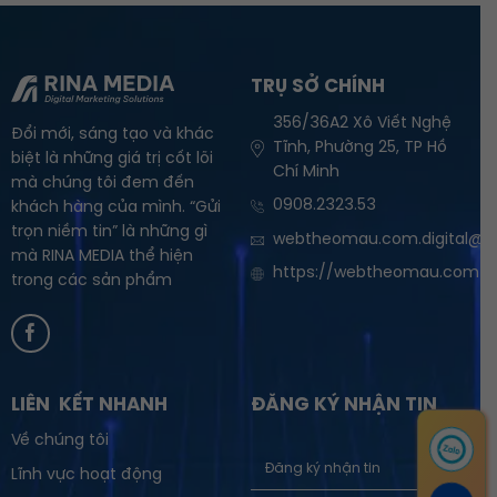
TRỤ SỞ CHÍNH
356/36A2 Xô Viết Nghệ
Đổi mới, sáng tạo và khác
Tĩnh, Phường 25, TP Hồ
biệt là những giá trị cốt lõi
Chí Minh
mà chúng tôi đem đến
0908.2323.53
khách hàng của mình. “Gửi
trọn niềm tin” là những gì
webtheomau.com.digital@g
mà RINA MEDIA thể hiện
https://webtheomau.com
trong các sản phẩm
LIÊN KẾT NHANH
ĐĂNG KÝ NHẬN TIN
Về chúng tôi
Lĩnh vực hoạt động