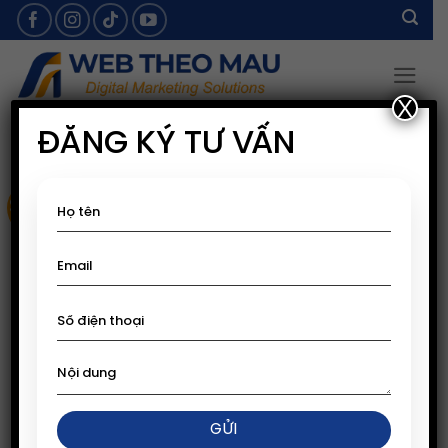
Skip
to
content
X
ĐĂNG KÝ TƯ VẤN
Sale!