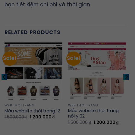
bạn tiết kiệm chi phí và thời gian
RELATED PRODUCTS
Sale!
Sale!
WEB THỜI TRANG
WEB THỜI TRANG
Mẫu website thời trang
Mẫu website thời trang 12
nội y 02
rent
Original
Current
1.500.000
₫
1.200.000
₫
ce
price
price
Original
Current
1.500.000
₫
1.200.000
₫
was:
is:
price
price
0.000 ₫.
1.500.000 ₫.
1.200.000 ₫.
was:
is:
1.500.000 ₫.
1.200.00