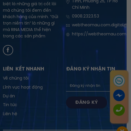
Tĩnh, Phường 25, TP Hồ
biệt là những giá trị cốt lõi
Chí Minh
mà chúng tôi đem đến
0908.2323.53
khách hàng của mình. “Gửi
trọn niềm tin” là những gì
webtheomau.com.digital@g
mà RINA MEDIA thể hiện
https://webtheomau.com
trong các sản phẩm
LIÊN KẾT NHANH
ĐĂNG KÝ NHẬN TIN
Về chúng tôi
Lĩnh vực hoạt động
Dự án
Tin tức
Liên hệ