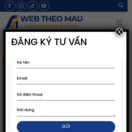
Skip
to
content
X
ĐĂNG KÝ TƯ VẤN
Sale!