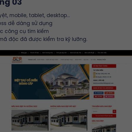
ựng 03
yệt, mobile, tablet, desktop…
ess dễ dàng sử dụng
ác công cụ tìm kiếm
mã độc đã được kiểm tra kỹ lưỡng.