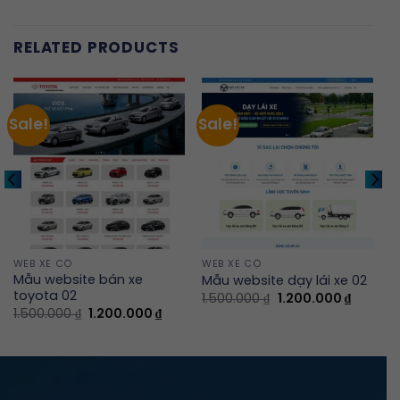
RELATED PRODUCTS
Sale!
Sale!
WEB XE CỘ
WEB XE CỘ
Mẫu website bán xe
Mẫu website dạy lái xe 02
toyota 02
Original
Current
1.500.000
₫
1.200.000
₫
price
price
ent
Original
Current
1.500.000
₫
1.200.000
₫
was:
is:
e
price
price
1.500.000 ₫.
1.200.00
was:
is:
0.000 ₫.
1.500.000 ₫.
1.200.000 ₫.