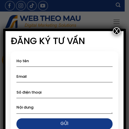
Skip
to
content
X
ĐĂNG KÝ TƯ VẤN
Sale!