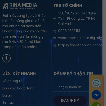
TRỤ SỞ CHÍNH
356/36A2 Xô Viết Nghệ
Đổi mới, sáng tạo và khác
Tĩnh, Phường 25, TP Hồ
biệt là những giá trị cốt lõi
Chí Minh
mà chúng tôi đem đến
0908.2323.53
khách hàng của mình. “Gửi
trọn niềm tin” là những gì
webtheomau.com.digital@g
mà RINA MEDIA thể hiện
https://webtheomau.com
trong các sản phẩm
LIÊN KẾT NHANH
ĐĂNG KÝ NHẬN TIN
Về chúng tôi
Lĩnh vực hoạt động
Dự án
Tin tức