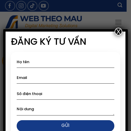
Skip
to
content
X
ĐĂNG KÝ TƯ VẤN
Sale!