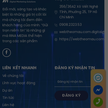
356/36A2 Xô Viết Nghệ
Đổi mới, sáng tạo và khác
Tĩnh, Phường 25, TP Hồ
biệt là những giá trị cốt lõi
Chí Minh
mà chúng tôi đem đến
0908.2323.53
khách hàng của mình. “Gửi
trọn niềm tin” là những gì
webtheomau.com.digital@g
mà RINA MEDIA thể hiện
https://webtheomau.com
trong các sản phẩm
LIÊN KẾT NHANH
ĐĂNG KÝ NHẬN TIN
Về chúng tôi
Lĩnh vực hoạt động
Dự án
Tin tức
Liên hệ