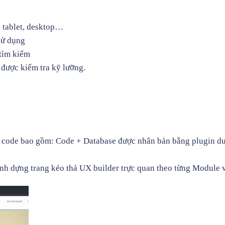
e, tablet, desktop…
sử dụng
 tìm kiếm
được kiểm tra kỹ lưỡng.
ode bao gồm: Code + Database được nhân bản bằng plugin dupli
ình dựng trang kéo thả
UX builder
trực quan theo từng Module v