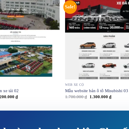
Sale!
WEB XE CỘ
 xe tải 02
Mẫu website bán ô tô Misubishi 03
iginal
Current
Original
Current
.200.000
₫
1.700.000
₫
1.300.000
₫
ice
price
price
price
s:
is:
was:
is:
500.000 ₫.
1.200.000 ₫.
1.700.000 ₫.
1.300.000