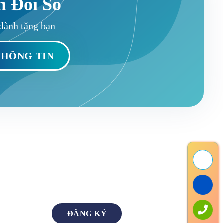
n Đổi Số
dành tặng bạn
ĐĂNG KÝ NHẬN TIN