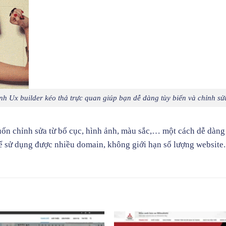
nh Ux builder kéo thả trực quan giúp bạn dễ dàng tùy biến và chỉnh sử
muốn chỉnh sửa từ bố cục, hình ảnh, màu sắc,… một cách dễ dàn
 sử dụng được nhiều domain, không giới hạn số lượng website. G