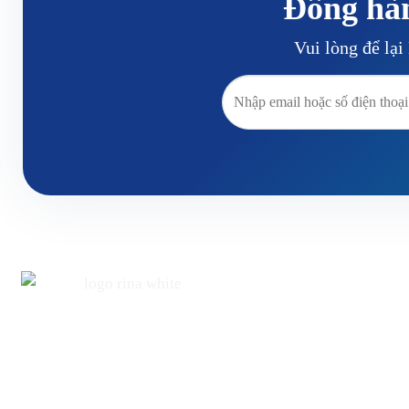
Đồng hà
Vui lòng để lạ
TRỤ SỞ 
356/36A2 Xô 
Đổi mới, sáng tạo và khác biệt là những giá trị cốt lõi
Chí Minh
mà chúng tôi đem đến khách hàng của mình. “Gửi
trọn niềm tin” là những gì mà RINA MEDIA thể hiện
0908.2323.53
trong các sản phẩm
webtheomau.