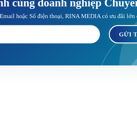
nh cùng doanh nghiệp Chuyể
i Email hoặc Số điện thoại, RINA MEDIA có ưu đãi lớn 
CHÍNH
LIÊN KẾT NHANH
Viết Nghệ Tĩnh, Phường 25, TP Hồ
Về chúng tôi
Lĩnh vực hoạt động
Dự án
com.digital@gmail.com
Tin tức