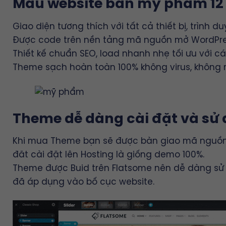
Mẫu website bán mỹ phẩm 12
Giao diện tương thích với tất cả thiết bị, trình du
Được code trên nền tảng mã nguồn mở WordPr
Thiết kế chuẩn SEO, load nhanh nhẹ tối ưu với c
Theme sạch hoàn toàn 100% không virus, không 
Theme dễ dàng cài đặt và sử
Khi mua Theme bạn sẽ được bàn giao mã nguồn 
đăt cài đặt lên Hosting là giống demo 100%.
Theme được Buid trên
Flatsome
nên dễ dàng sử 
đã áp dụng vào bố cục website.