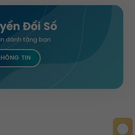
00 ₫.
1.500.000 ₫.
1.200.000 ₫.
yển Đổi Số
lớn dành tặng bạn
ĐĂNG KÝ NHẬN TIN