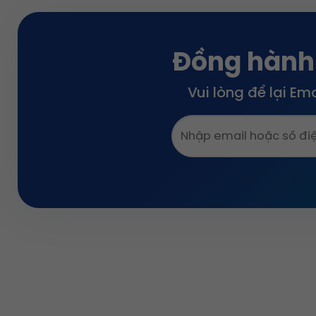
1.500.000 ₫.
1.200.000 ₫.
1.
Đồng hành
Vui lòng để lại Em
TRỤ SỞ C
356/36A2 X
Đổi mới, sáng tạo và khác biệt là những giá