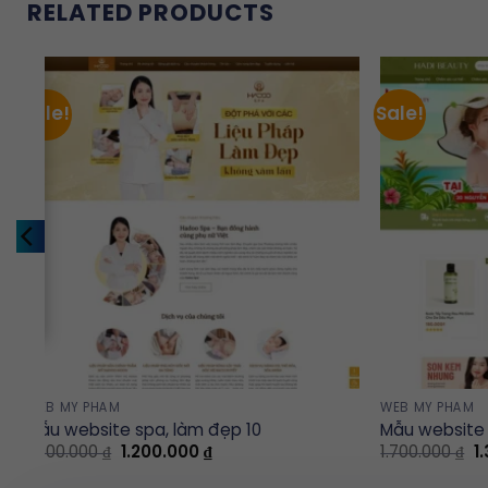
RELATED PRODUCTS
Sale!
Sale!
WEB MỸ PHẨM
WEB MỸ PHẨM
Mẫu website spa, làm đẹp 10
Mẫu website
Original
Current
Or
1.500.000
₫
1.200.000
₫
1.700.000
₫
1
price
price
p
was:
is:
w