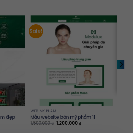
Sale!
WEB MỸ PHẨM
làm đẹp
Mẫu website bán mỹ phẩm 11
t
Original
Current
1.500.000
₫
1.200.000
₫
price
price
was:
is: