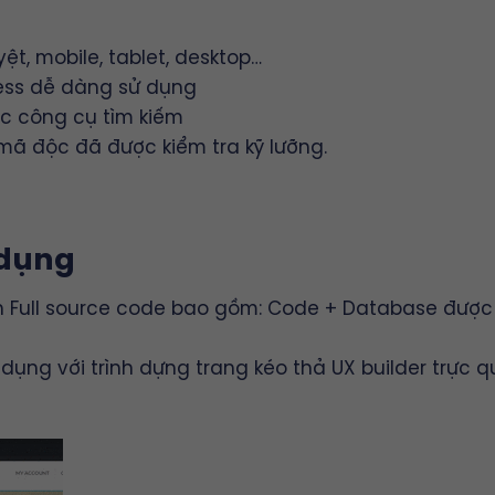
yệt, mobile, tablet, desktop…
ess dễ dàng sử dụng
ác công cụ tìm kiếm
mã độc đã được kiểm tra kỹ lưỡng.
 dụng
Full source code bao gồm: Code + Database được n
dụng với trình dựng trang kéo thả
UX builder
trực q