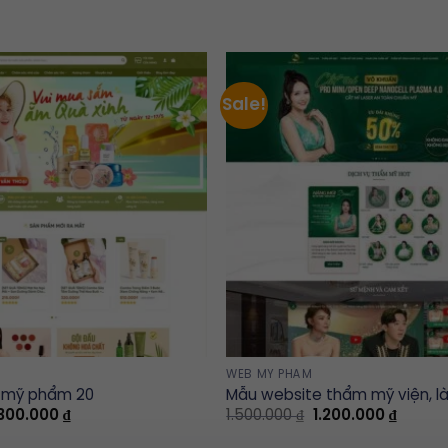
Sale!
WEB MỸ PHẨM
 mỹ phẩm 20
Mẫu website thẩm mỹ viện, 
iginal
Current
Original
Curren
.300.000
₫
1.500.000
₫
1.200.000
₫
rice
price
price
price
as:
is:
was:
is: