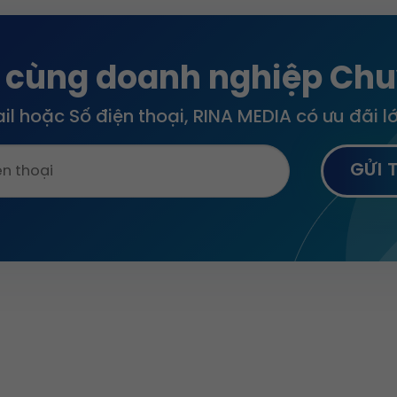
700.000 ₫.
1.300.000 ₫.
1.500.000 ₫.
1.200.0
 cùng doanh nghiệp Chu
ail hoặc Số điện thoại, RINA MEDIA có ưu đãi 
HÍNH
LIÊN KẾT NHANH
ô Viết Nghệ Tĩnh, Phường 25,
Về chúng tôi