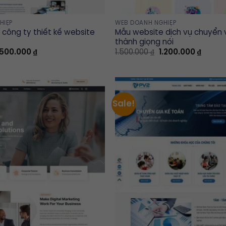
HIỆP
WEB DOANH NGHIỆP
công ty thiết kế website
Mẫu website dịch vụ chuyển 
thành giọng nói
riginal
Current
Original
Curren
.500.000
₫
1.500.000
₫
1.200.000
₫
rice
price
price
price
as:
is:
was:
is:
.700.000 ₫.
1.500.000 ₫.
1.500.000 ₫.
1.200.0
Sale!