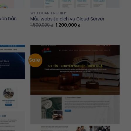
WEB DOANH NGHIỆP
văn bản
Mẫu website dịch vụ Cloud Server
Original
Current
1.500.000
₫
1.200.000
₫
price
price
t
was:
is:
1.500.000 ₫.
1.200.000 ₫.
00 ₫.
Sale!