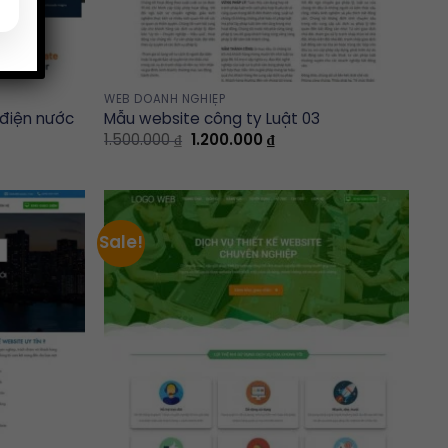
WEB DOANH NGHIỆP
 điện nước
Mẫu website công ty Luật 03
t
Original
Current
1.500.000
₫
1.200.000
₫
price
price
was:
is:
00 ₫.
1.500.000 ₫.
1.200.000 ₫.
Sale!