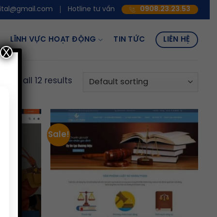
ital@gmail.com
Hotline tư vấn
0908.23.23.53
LĨNH VỰC HOẠT ĐỘNG
TIN TỨC
LIÊN HỆ
X
wing all 12 results
Sale!