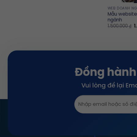
WEB DOANH NG
Mẫu website 
ngành
O
1.500.000
₫
1
p
w
1
Đồng hành
Vui lòng để lại Em