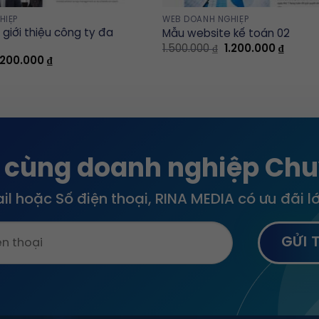
HIỆP
WEB DOANH NGHIỆP
giới thiệu công ty đa
Mẫu website kế toán 02
Original
Curren
1.500.000
₫
1.200.000
₫
price
price
riginal
Current
.200.000
₫
was:
is:
rice
price
1.500.000 ₫.
1.200.0
as:
is:
.500.000 ₫.
1.200.000 ₫.
 cùng doanh nghiệp Chu
ail hoặc Số điện thoại, RINA MEDIA có ưu đãi 