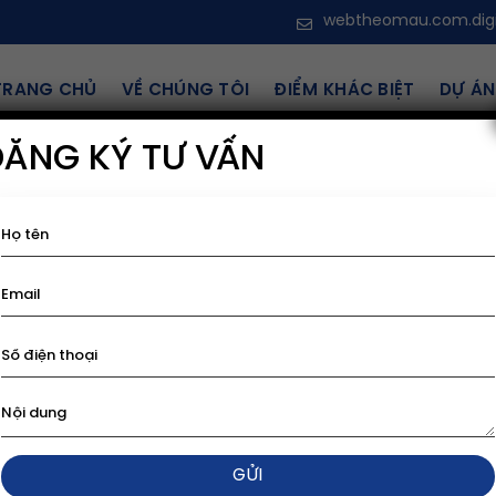
webtheomau.com.dig
TRANG CHỦ
VỀ CHÚNG TÔI
ĐIỂM KHÁC BIỆT
DỰ ÁN
ĂNG KÝ TƯ VẤN
Sho
Sale!