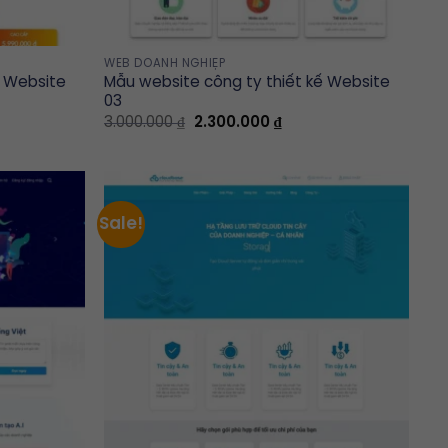
WEB DOANH NGHIỆP
ế Website
Mẫu website công ty thiết kế Website
03
t
Original
Current
3.000.000
₫
2.300.000
₫
price
price
was:
is:
00 ₫.
3.000.000 ₫.
2.300.000 ₫.
Sale!