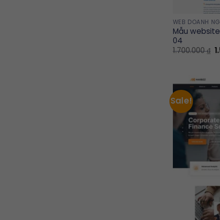
WEB DOANH NG
Mẫu website 
04
O
1.700.000
₫
1
p
w
1
Sale!