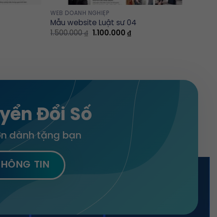
WEB DOANH NGHIỆP
Mẫu website Luật sư 04
t
Original
Current
1.500.000
₫
1.100.000
₫
price
price
was:
is:
00 ₫.
1.500.000 ₫.
1.100.000 ₫.
yển Đổi Số
lớn dành tặng bạn